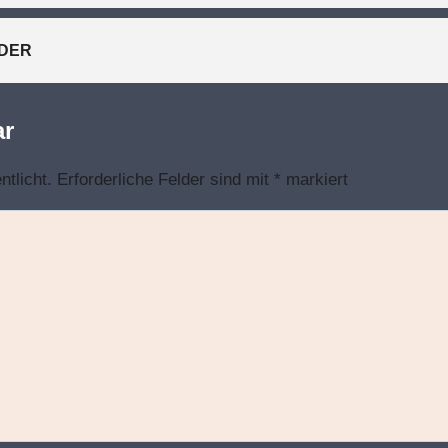
DER
ar
ntlicht.
Erforderliche Felder sind mit
*
markiert